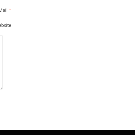
Mail
*
bsite