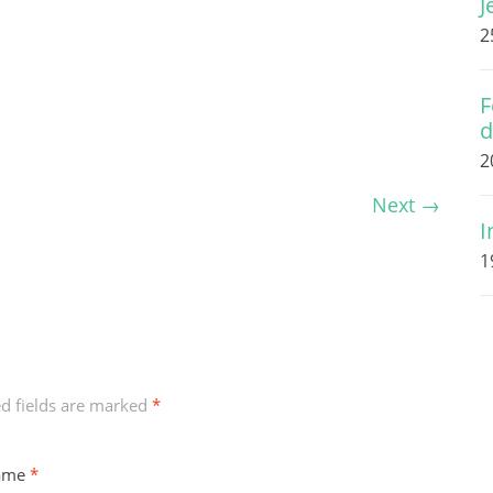
J
2
F
d
2
Next
→
I
1
ed fields are marked
*
ame
*