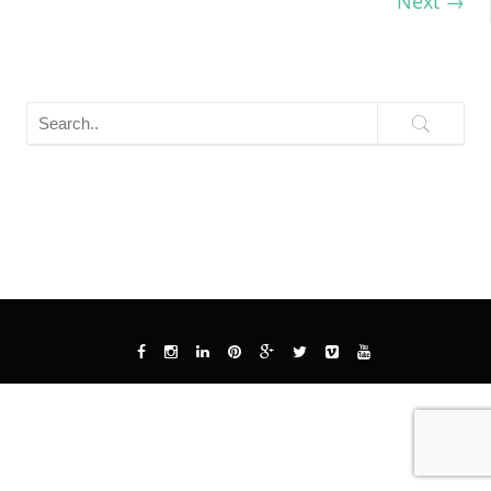
Next
→