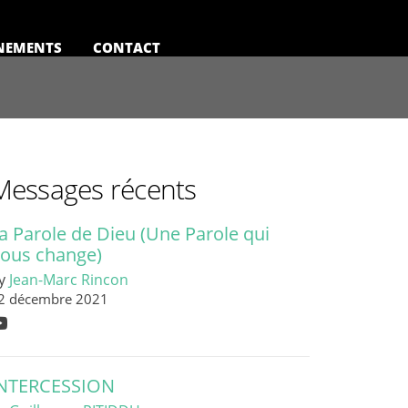
NEMENTS
CONTACT
Messages récents
a Parole de Dieu (Une Parole qui
ous change)
y
Jean-Marc Rincon
2 décembre 2021
NTERCESSION