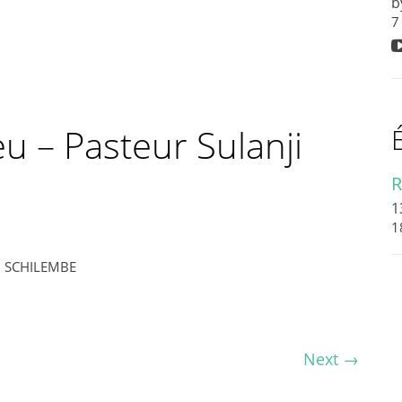
b
7
u – Pasteur Sulanji
R
1
1
ji SCHILEMBE
Next
→