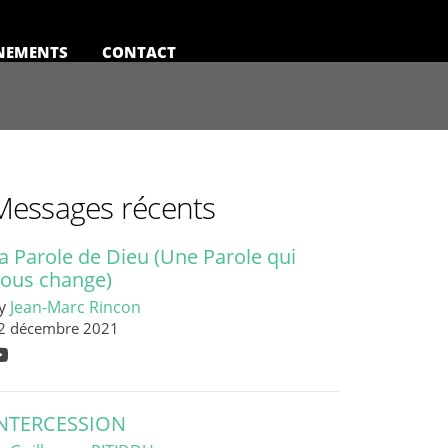
NEMENTS
CONTACT
Messages récents
a Parole de Dieu (Une Parole qui
ous change)
y
Jean-Marc Rincon
2 décembre 2021
NTERCESSION