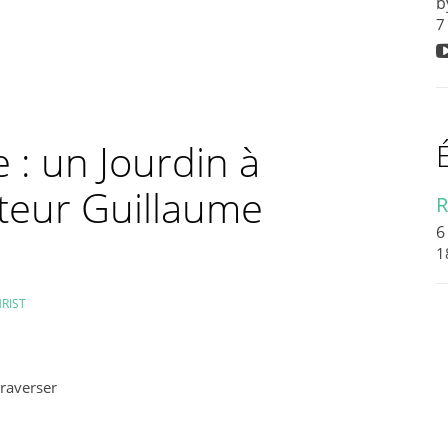
b
7
 : un Jourdin à
steur Guillaume
R
6
1
HRIST
traverser