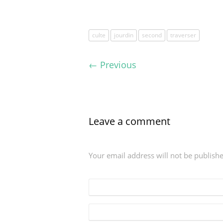
culte
jourdin
second
traverser
←
Previous
Leave a comment
Your email address will not be publish