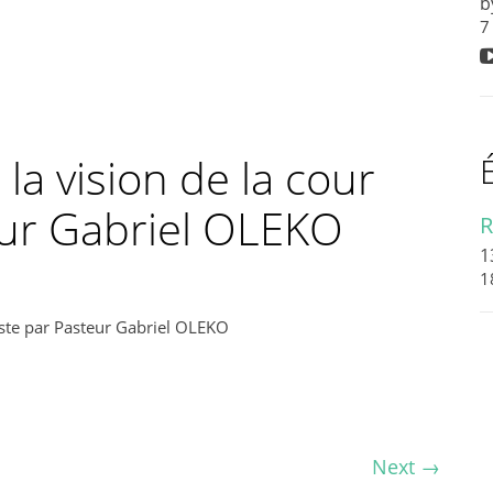
b
7
la vision de la cour
eur Gabriel OLEKO
R
1
1
este par Pasteur Gabriel OLEKO
Next
→