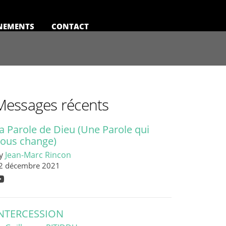
NEMENTS
CONTACT
Messages récents
a Parole de Dieu (Une Parole qui
ous change)
y
Jean-Marc Rincon
2 décembre 2021
NTERCESSION