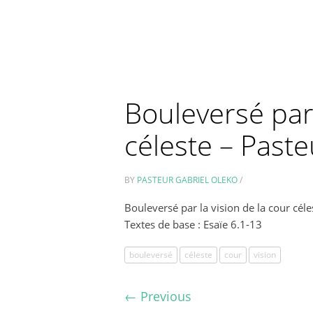
Bouleversé par 
céleste – Past
BY
PASTEUR GABRIEL OLEKO
/
Bouleversé par la vision de la cour cél
Textes de base : Esaïe 6.1-13
bouleversé
céleste
cour
vision
←
Previous