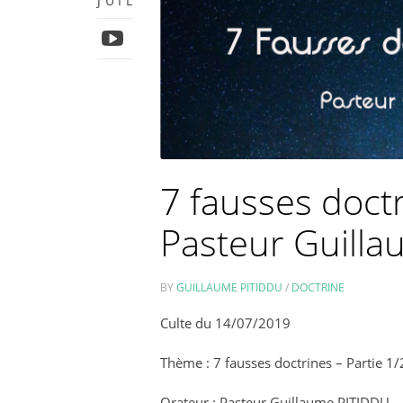
JUIL
7 fausses doctr
Pasteur Guill
BY
GUILLAUME PITIDDU
/
DOCTRINE
Culte du 14/07/2019
Thème : 7 fausses doctrines – Partie 1/
Orateur : Pasteur Guillaume PITIDDU