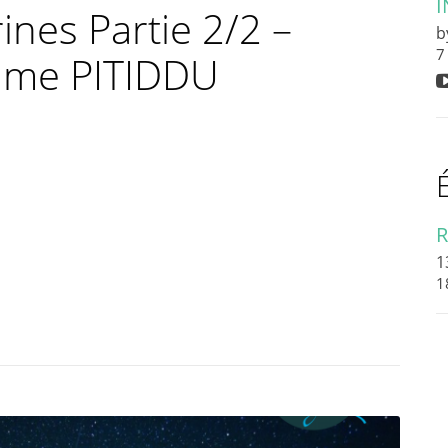
I
ines Partie 2/2 –
b
7
aume PITIDDU
R
1
1