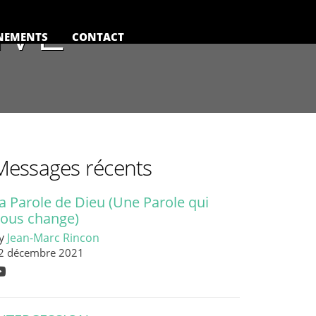
IVE
NEMENTS
CONTACT
Messages récents
a Parole de Dieu (Une Parole qui
ous change)
y
Jean-Marc Rincon
2 décembre 2021