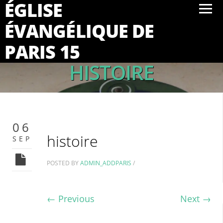
ÉGLISE
ÉVANGÉLIQUE DE
PARIS 15
HISTOIRE
06
histoire
SEP
POSTED BY
ADMIN_ADDPARIS
/
←
Previous
Next
→