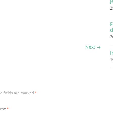
J
2
F
d
2
Next
→
I
1
ed fields are marked
*
ame
*