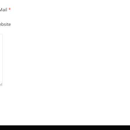
Mail
*
bsite