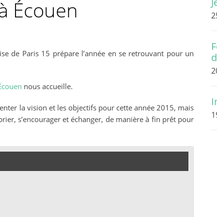
J
e à Écouen
2
F
glise de Paris 15 prépare l’année en se retrouvant pour un
d
2
’Écouen
nous accueille.
I
enter la vision et les objectifs pour cette année 2015, mais
1
prier, s’encourager et échanger, de manière à fin prêt pour