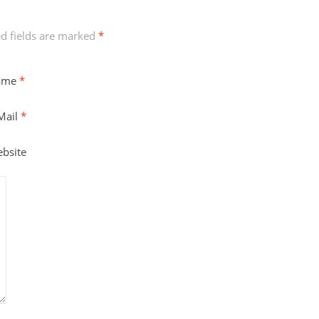
ed fields are marked
*
ame
*
Mail
*
bsite